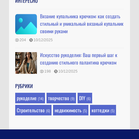
ИНТЕРЕСНО
Вязание купальника крючком: как создать
стильный и уникальный вязаный купальник
своими руками
204
10/12/2025
Искусство рукоделия: Ваш первый шаг к
созданию стильного палантина крючком
198
10/12/2025
РУБРИКИ
рукоделие
творчество
DIY
(14)
(9)
(6)
Строительство
недвижимость
коттеджи
(6)
(5)
(5)