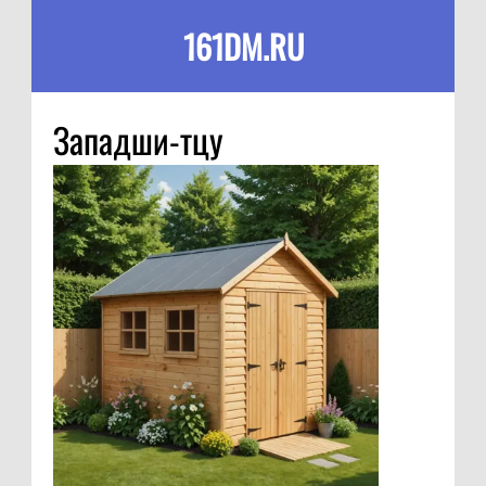
161DM.RU
Западши-тцу