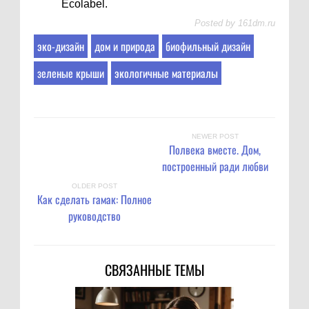
Ecolabel.
Posted by
161dm.ru
эко-дизайн
дом и природа
биофильный дизайн
зеленые крыши
экологичные материалы
NEWER POST
Полвека вместе. Дом,
построенный ради любви
OLDER POST
Как сделать гамак: Полное
руководство
СВЯЗАННЫЕ ТЕМЫ