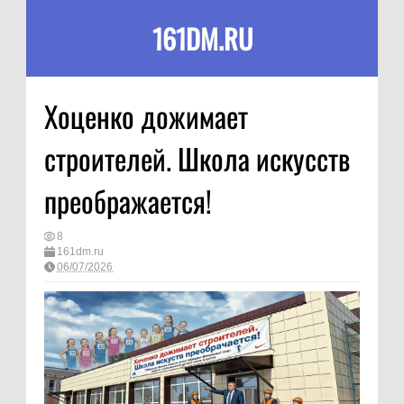
161DM.RU
Хоценко дожимает
строителей. Школа искусств
преображается!
8
161dm.ru
06/07/2026