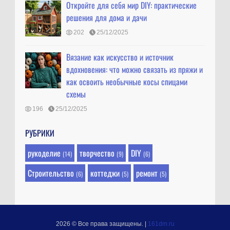
Откройте для себя мир DIY: практические
решения для дома и дачи
202
25/12/2025
Вязание как искусство и источник
вдохновения: что можно связать из пряжи и
как освоить необычные косы спицами
схемы
196
25/12/2025
РУБРИКИ
рукоделие
творчество
DIY
(14)
(9)
(6)
Строительство
коттеджи
ремонт
(6)
(5)
(5)
2026 © Все права защищены.
|
161dm.ru