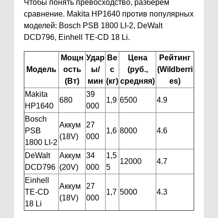
Чтобы понять превосходство, разберем
сравнение. Makita HP1640 против популярных
моделей: Bosch PSB 1800 LI-2, DeWalt
DCD796, Einhell TE-CD 18 Li.
Мощн
Удар
Ве
Цена
Рейтинг
Модель
ость
ы/
с
(руб.,
(Wildberri
(Вт)
мин
(кг)
средняя)
es)
Makita
39
680
1,9
6500
4.9
HP1640
000
Bosch
Аккум
27
PSB
1,6
8000
4.6
(18V)
000
1800 LI-2
DeWalt
Аккум
34
1,5
12000
4.7
DCD796
(20V)
000
5
Einhell
Аккум
27
TE-CD
1,7
5000
4.3
(18V)
000
18 Li