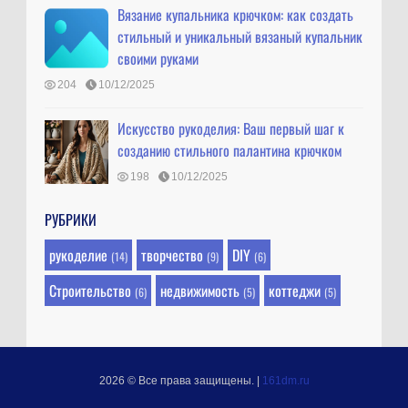
Вязание купальника крючком: как создать
стильный и уникальный вязаный купальник
своими руками
204
10/12/2025
Искусство рукоделия: Ваш первый шаг к
созданию стильного палантина крючком
198
10/12/2025
РУБРИКИ
рукоделие
творчество
DIY
(14)
(9)
(6)
Строительство
недвижимость
коттеджи
(6)
(5)
(5)
2026 © Все права защищены.
|
161dm.ru