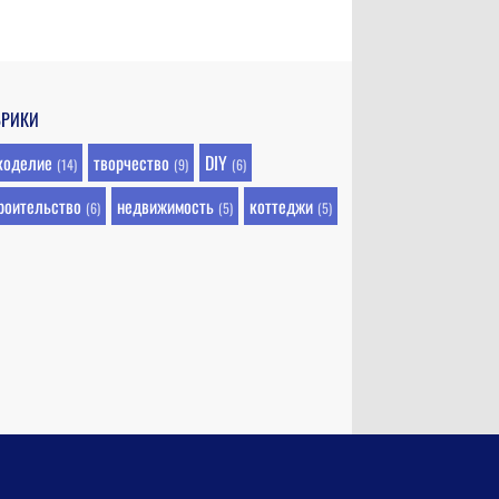
БРИКИ
коделие
творчество
DIY
(14)
(9)
(6)
роительство
недвижимость
коттеджи
(6)
(5)
(5)