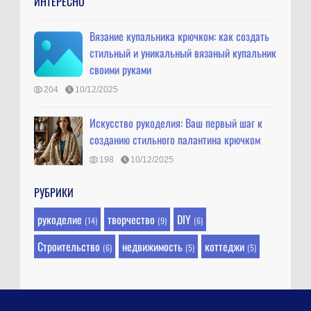
ИНТЕРЕСНО
Вязание купальника крючком: как создать
стильный и уникальный вязаный купальник
своими руками
204
10/12/2025
Искусство рукоделия: Ваш первый шаг к
созданию стильного палантина крючком
198
10/12/2025
РУБРИКИ
рукоделие
творчество
DIY
(14)
(9)
(6)
Строительство
недвижимость
коттеджи
(6)
(5)
(5)